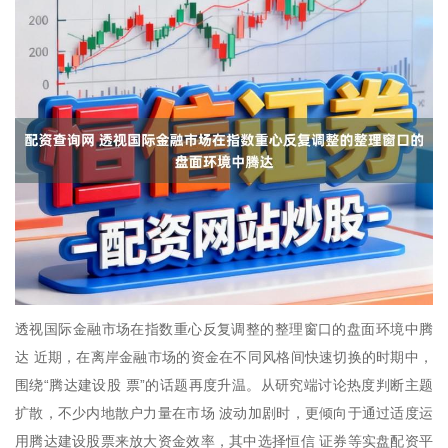
透视国际金融市场在指数重心反复调整的整理窗口的盘面环境中腾
达 近期，在离岸金融市场的资金在不同风格间快速切换的时期中，
围绕“腾达建设股 票”的话题再度升温。从研究端讨论热度判断主题
扩散，不少内地散户力量在市场 波动加剧时，更倾向于通过适度运
用腾达建设股票来放大资金效率，其中选择恒信 证券等实盘配资平