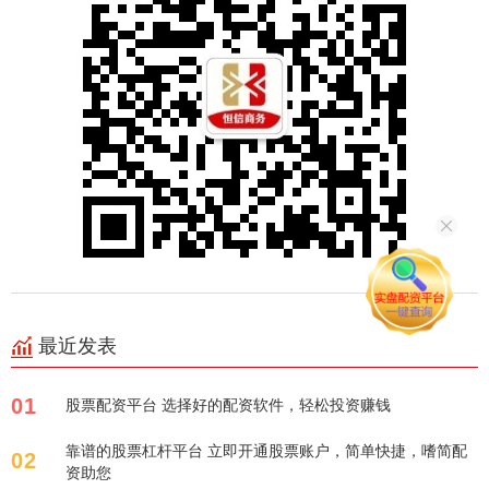
最近发表
01
股票配资平台 选择好的配资软件，轻松投资赚钱
靠谱的股票杠杆平台 立即开通股票账户，简单快捷，嗜简配
02
资助您