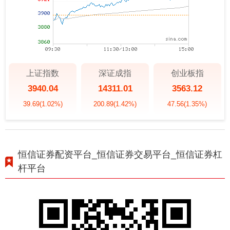
上证指数
深证成指
创业板指
3940.04
14311.01
3563.12
39.69
(1.02%)
200.89
(1.42%)
47.56
(1.35%)
恒信证券配资平台_恒信证券交易平台_恒信证券杠
杆平台