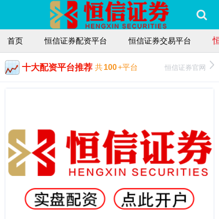
首页
恒信证券配资平台
恒信证券交易平台
十大配资平台推荐
恒信证券官网
共
100
+平台