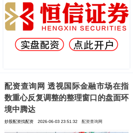
配资查询网 透视国际金融市场在指
数重心反复调整的整理窗口的盘面环
境中腾达
配资查询网
炒股配资找配资
2026-06-03 23:51:32