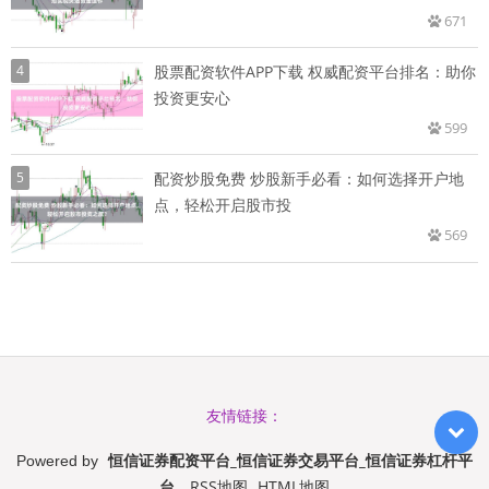
671
4
股票配资软件APP下载 权威配资平台排名：助你
投资更安心
599
5
配资炒股免费 炒股新手必看：如何选择开户地
点，轻松开启股市投
569
友情链接：
恒信证券配资平台_恒信证券交易平台_恒信证券杠杆平
Powered by
台
RSS地图
HTML地图