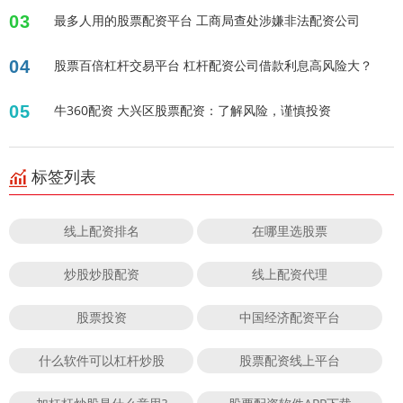
03
最多人用的股票配资平台 工商局查处涉嫌非法配资公司
04
股票百倍杠杆交易平台 杠杆配资公司借款利息高风险大？
05
牛360配资 大兴区股票配资：了解风险，谨慎投资
标签列表
线上配资排名
在哪里选股票
炒股炒股配资
线上配资代理
股票投资
中国经济配资平台
什么软件可以杠杆炒股
股票配资线上平台