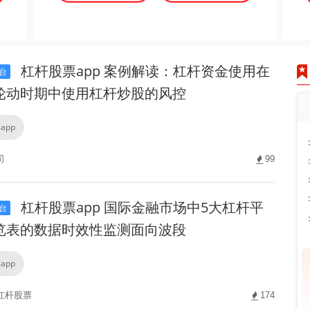
杠杆股票app 案例解读：杠杆资金使用在
台
轮动时期中使用杠杆炒股的风控
app
司
99
杠杆股票app 国际金融市场中5大杠杆平
台
览表的数据时效性监测面向波段
app
杠杆股票
174