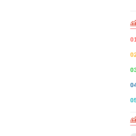
0
0
0
0
0