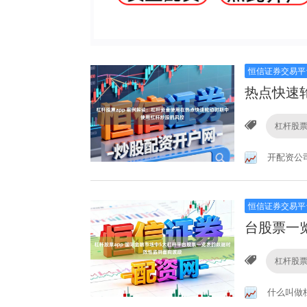
恒信证券交易平
热点快速
杠杆股票
开配资公
恒信证券交易平
台股票一
杠杆股票
什么叫做