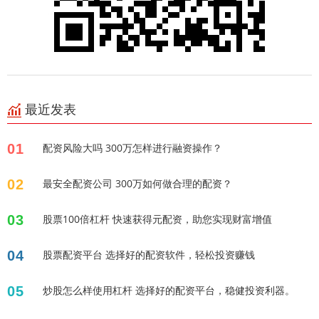
最近发表
01
配资风险大吗 300万怎样进行融资操作？
02
最安全配资公司 300万如何做合理的配资？
03
股票100倍杠杆 快速获得元配资，助您实现财富增值
04
股票配资平台 选择好的配资软件，轻松投资赚钱
05
炒股怎么样使用杠杆 选择好的配资平台，稳健投资利器。