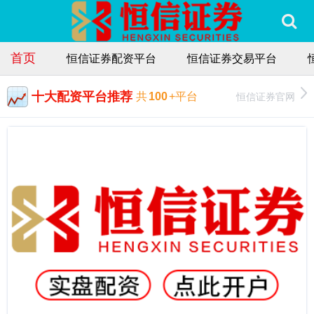
首页
恒信证券配资平台
恒信证券交易平台
十大配资平台推荐
恒信证券官网
共
100
+平台