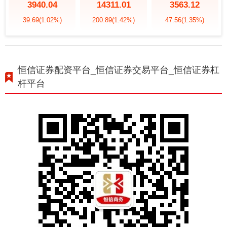
3940.04
14311.01
3563.12
39.69
(1.02%)
200.89
(1.42%)
47.56
(1.35%)
恒信证券配资平台_恒信证券交易平台_恒信证券杠
杆平台