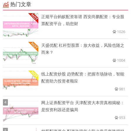
热门文章
正规平台蚂蚁配资靠谱 西安尚鹏配资：专业股
票配资平台，助您财
1026
天盛优配 杠杆型股票：放大收益，风险也随之
而来？
1004
线上配资炒股 趋势配资：把握市场脉动，智能
配资助力投资者顺应
981
4
网上证券配资平台 天津配资大本营真相揭秘：
是投资利器还是骗局
953
5