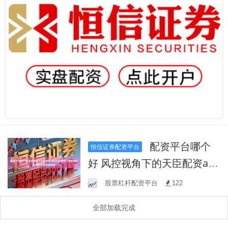
配资平台哪个
恒信证券配资平台
好 风控视角下的天臣配资ap
p合规执行有效性评估围绕信
股票杠杆配资平台
122
号生成机制
全部加载完成